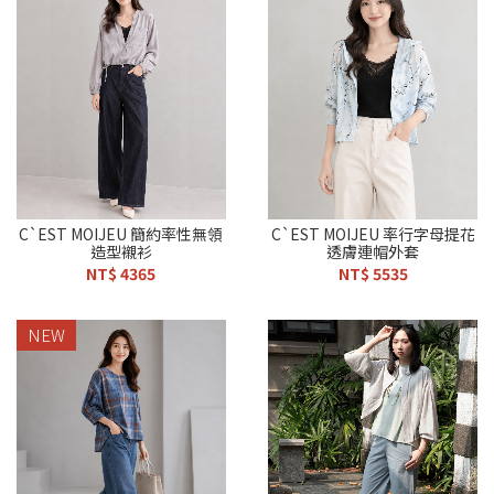
C`EST MOIJEU 簡約率性無領
C`EST MOIJEU 率行字母提花
造型襯衫
透膚連帽外套
NT$ 4365
NT$ 5535
NEW