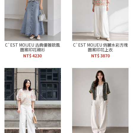
C`EST MOIJEU 古典優雅歐風
C`EST MOIJEU 俏麗水彩方塊
圖案印花襯衫
圖案印花上衣
NT$ 4230
NT$ 3870