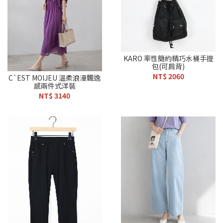
KARO 率性簡約精巧水桶手提
包(可肩背)
NT$ 2060
C`EST MOIJEU 溫柔浪漫飄逸
感兩件式洋裝
NT$ 3140