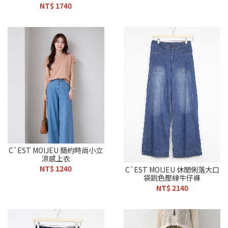
NT$ 1740
C`EST MOIJEU 簡約時尚小立
涼感上衣
NT$ 1240
C`EST MOIJEU 休閒俐落大口
袋跳色壓線牛仔褲
NT$ 2140