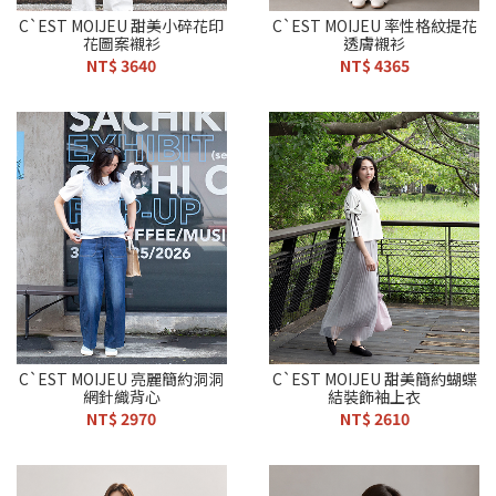
C`EST MOIJEU 甜美小碎花印
C`EST MOIJEU 率性格紋提花
花圖案襯衫
透膚襯衫
NT$ 3640
NT$ 4365
C`EST MOIJEU 亮麗簡約洞洞
C`EST MOIJEU 甜美簡約蝴蝶
網針織背心
結裝飾袖上衣
NT$ 2970
NT$ 2610