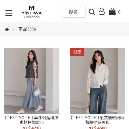
0
商品分類
限量
C`EST MOIJEU 率性俐落科技
C`EST MOIJEU 氣質優雅細緻
素材連帽背心
蕾絲提花襯衫
NT$ 4230
NT$ 4500