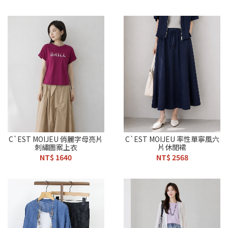
C`EST MOIJEU 俏麗字母亮片
C`EST MOIJEU 率性單寧風六
刺繡圖案上衣
片休閒裙
NT$ 1640
NT$ 2568