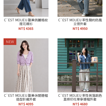
C`EST MOIJEU 甜美俏麗格紋
C`EST MOIJEU 率性簡約防風
提花襯衫
立領外套
NT$ 4365
NT$ 4950
NEW
C`EST MOIJEU 甜美休閒連帽
C`EST MOIJEU 率性俐落跳色
造型針織外套
直條印花單寧連帽外套
NT$ 4095
NT$ 4680