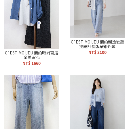
C`EST MOIJEU 簡約飄逸後剪
接設計長版單釦外套
NT$ 3100
C`EST MOIJEU 簡約時尚百搭
金蔥背心
NT$ 1660