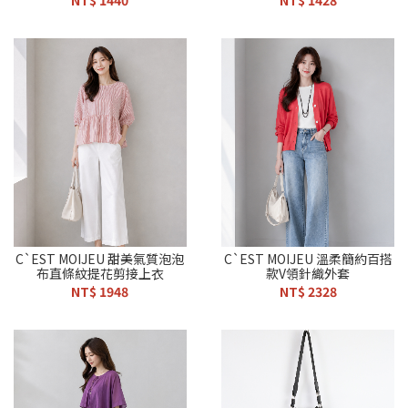
NT$ 1440
NT$ 1428
C`EST MOIJEU 甜美氣質泡泡
C`EST MOIJEU 溫柔簡約百搭
布直條紋提花剪接上衣
款V領針織外套
NT$ 1948
NT$ 2328