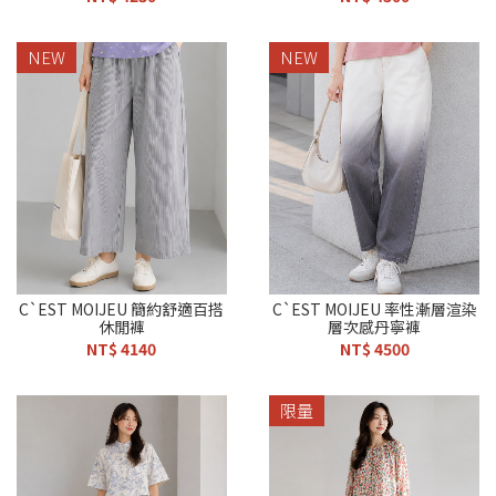
NEW
NEW
C`EST MOIJEU 簡約舒適百搭
C`EST MOIJEU 率性漸層渲染
休閒褲
層次感丹寧褲
NT$ 4140
NT$ 4500
限量