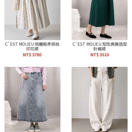
C`EST MOIJEU 俏麗輕柔條紋
C`EST MOIJEU 知性典雅造型
印花裙
針織裙
NT$ 3780
NT$ 3510