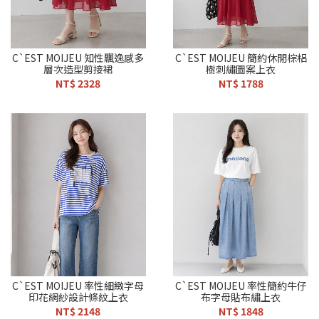
C`EST MOIJEU 知性飄逸感多
C`EST MOIJEU 簡約休閒棕梠
層次造型剪接裙
樹刺繡圖案上衣
NT$ 2328
NT$ 1788
C`EST MOIJEU 率性細緻字母
C`EST MOIJEU 率性簡約牛仔
印花網紗設計條紋上衣
布字母貼布繡上衣
NT$ 2148
NT$ 1848