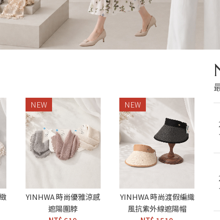
NEW
NEW
細緻
YINHWA 時尚優雅涼感
YINHWA 時尚渡假編織
遮陽圍脖
風抗紫外線遮陽帽