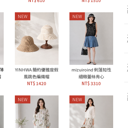
NT$ 610
NT$ 1510
NEW
NEW
輕薄
YINHWA 簡約優雅度假
mizuiroind 俐落知性
帽
風跳色編織帽
細緻蕾絲背心
NT$ 1420
NT$ 3310
NEW
NEW