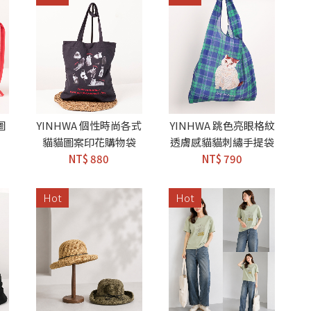
圖
YINHWA 個性時尚各式
YINHWA 跳色亮眼格紋
貓貓圖案印花購物袋
透膚感貓貓刺繡手提袋
NT$ 880
NT$ 790
Hot
Hot