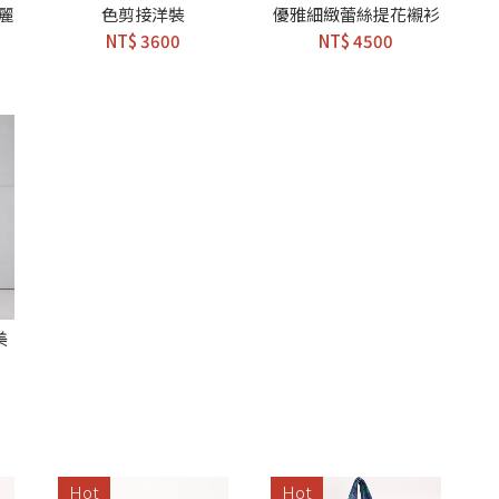
亮麗
色剪接洋裝
優雅細緻蕾絲提花襯衫
NT$ 3600
NT$ 4500
美
Hot
Hot