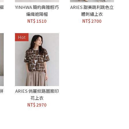
皺褶
YINHWA 簡約典雅輕巧
ARIES 甜美跳利跳色立
編織遮陽帽
體刺繡上衣
NT$ 1510
NT$ 2700
Hot
絲拼
ARIES 俏麗紋路圖案印
花上衣
NT$ 2970