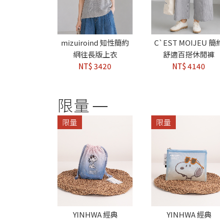
mizuiroind 知性簡約
C`EST MOIJEU 簡
網往長版上衣
舒適百搭休閒褲
NT$ 3420
NT$ 4140
限量
限量
限量
YINHWA 經典
YINHWA 經典