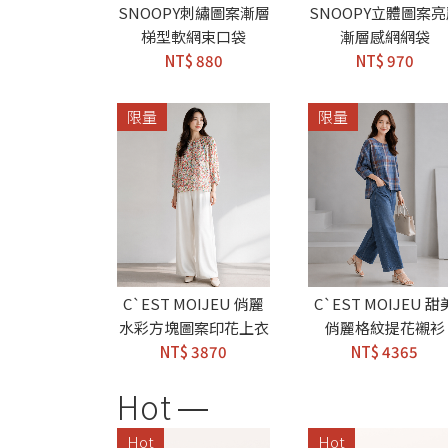
SNOOPY刺繡圖案漸層
SNOOPY立體圖案
梯型軟網束口袋
漸層感網網袋
NT$ 880
NT$ 970
限量
限量
C`EST MOIJEU 俏麗
C`EST MOIJEU 甜
水彩方塊圖案印花上衣
俏麗格紋提花襯衫
NT$ 3870
NT$ 4365
Hot
Hot
Hot