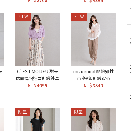
NT$ 2700
NT$ 4365
NEW
NEW
美
C`EST MOIJEU 甜美
mizuiroind 簡約知性
休閒連帽造型針織外套
百搭V領針織背心
NT$ 4095
NT$ 3840
限量
限量