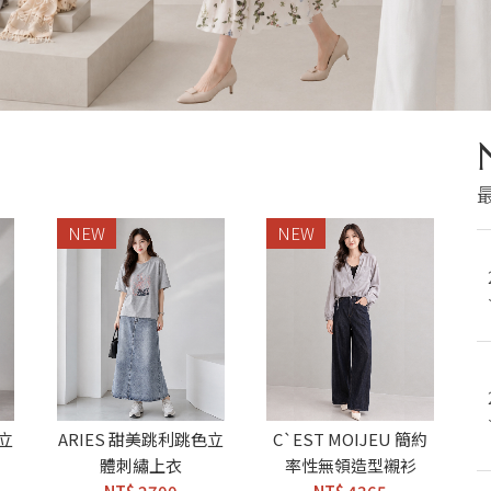
NEW
NEW
色立
ARIES 甜美跳利跳色立
C`EST MOIJEU 簡約
體刺繡上衣
率性無領造型襯衫