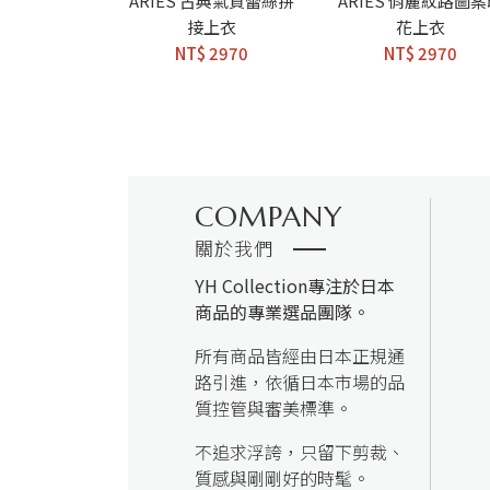
ARIES 古典氣質蕾絲拼
ARIES 俏麗紋路圖
接上衣
花上衣
NT$ 2970
NT$ 2970
COMPANY
關於我們
YH Collection
專注於日本
商品的專業選品團隊。
所有商品皆經由日本正規通
路引進，依循日本市場的品
質控管與審美標準。
不追求浮誇，只留下剪裁、
質感與剛剛好的時髦。