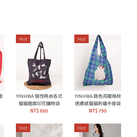
Hot
Hot
圖
YINHWA 個性時尚各式
YINHWA 跳色亮眼格紋
貓貓圖案印花購物袋
透膚感貓貓刺繡手提袋
NT$ 880
NT$ 790
Hot
Hot