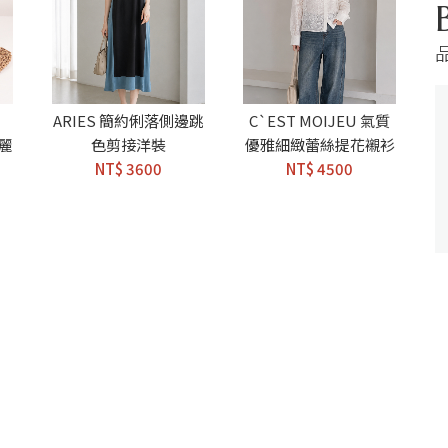
ARIES 簡約俐落側邊跳
C`EST MOIJEU 氣質
亮麗
色剪接洋裝
優雅細緻蕾絲提花襯衫
NT$ 3600
NT$ 4500