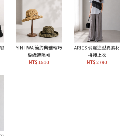
皺褶
YINHWA 簡約典雅輕巧
ARIES 俏麗造型異素材
編織遮陽帽
拼接上衣
NT$ 1510
NT$ 2790