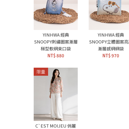
YINHWA 經典
YINHWA 經典
SNOOPY刺繡圖案漸層
SNOOPY立體圖案
梯型軟網束口袋
漸層感網網袋
NT$ 880
NT$ 970
限量
C`EST MOIJEU 俏麗