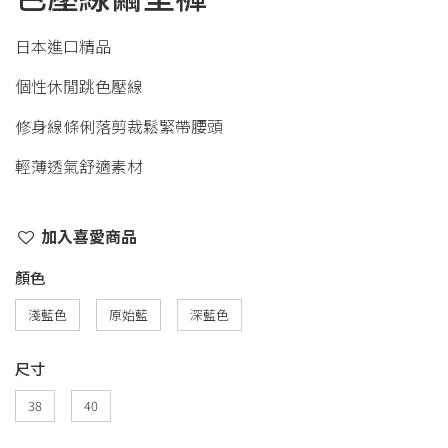
日本進口精品
個性休閒跳色壓線
修身線條俐落剪裁鬆緊帶腰頭
輕薄透氣舒適素材
加入喜愛商品
顏色
淺藍色
原始藍
深藍色
尺寸
38
40