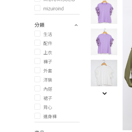
mizuiroind
分類
生活
配件
上衣
褲子
外套
洋裝
內搭
裙子
背心
連身褲