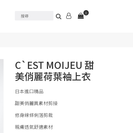
0
C`EST MOIJEU 甜
美俏麗荷葉袖上衣
日本進口精品
甜美俏麗異素材剪接
修身線條俐落剪裁
親膚透氣舒適素材