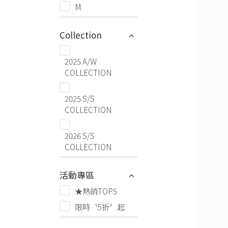
M
Collection
2025 A/W
COLLECTION
2025 S/S
COLLECTION
2026 S/S
COLLECTION
活動專區
★熱銷TOP5
限時〝5折〞起