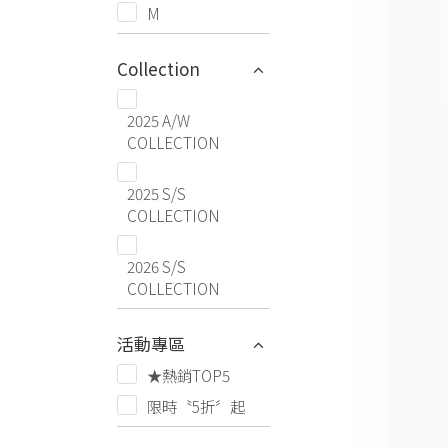
M
Collection
2025 A/W
COLLECTION
2025 S/S
COLLECTION
2026 S/S
COLLECTION
活動專區
★熱銷TOP5
限時〝5折〞起