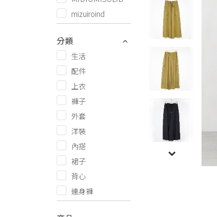
mizuiroind
分類
生活
配件
上衣
褲子
外套
洋裝
內搭
裙子
背心
連身褲