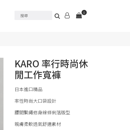
0
KARO 率行時尚休
閒工作寬褲
日本進口精品
率性時尚大口袋設計
腰間繫繩修身線條俐落版型
親膚柔軟透氣舒適素材