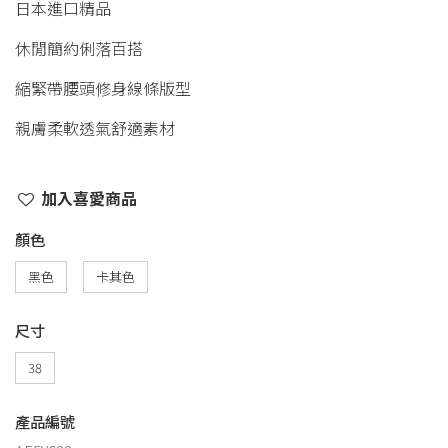
日本進口精品
休閒簡約俐落百搭
縮緊帶腰頭修身線條版型
親膚柔軟透氣舒適素材
加入喜愛商品
顏色
黑色
卡其色
尺寸
38
產品編號