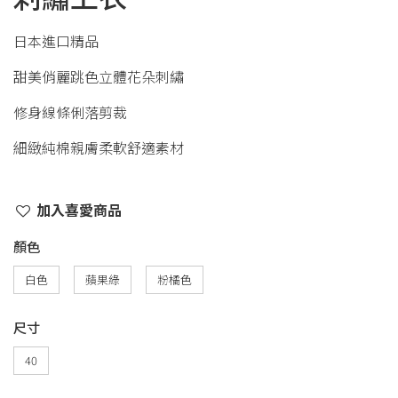
日本進口精品
甜美俏麗跳色立體花朵刺繡
修身線條俐落剪裁
細緻純棉親膚柔軟舒適素材
加入喜愛商品
顏色
白色
蘋果綠
粉橘色
尺寸
40