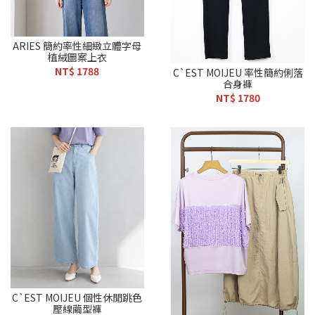
ARIES 簡約率性細緻立體字母
植絨圖案上衣
NT$ 1788
C`EST MOIJEU 率性簡約俐落
合身褲
NT$ 1780
C`EST MOIJEU 個性休閒跳色
壓線繭型褲