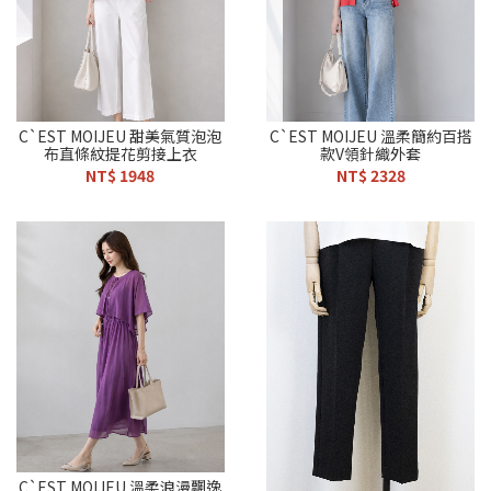
C`EST MOIJEU 甜美氣質泡泡
C`EST MOIJEU 溫柔簡約百搭
布直條紋提花剪接上衣
款V領針織外套
NT$ 1948
NT$ 2328
C`EST MOIJEU 溫柔浪漫飄逸