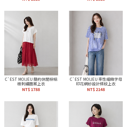
C`EST MOIJEU 簡約休閒棕梠
C`EST MOIJEU 率性細緻字母
樹刺繡圖案上衣
印花網紗設計條紋上衣
NT$ 1788
NT$ 2148