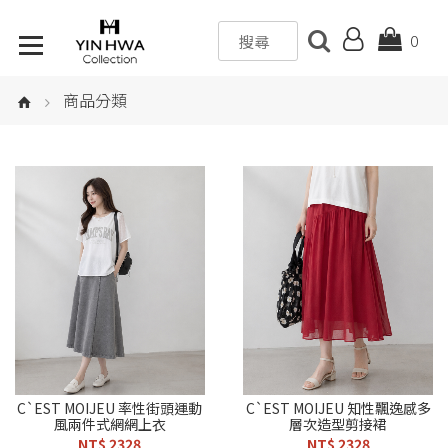
0
商品分類
C`EST MOIJEU 率性街頭運動
C`EST MOIJEU 知性飄逸感多
風兩件式網網上衣
層次造型剪接裙
NT$ 2328
NT$ 2328