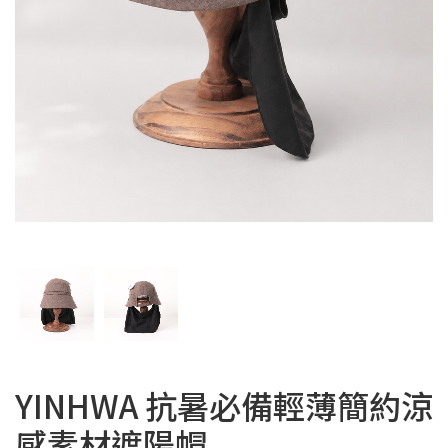
YINHWA 抗暑必備輕薄簡約涼
感素材遮陽帽