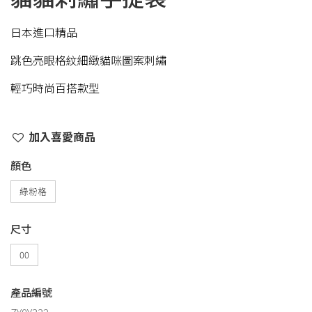
日本進口精品
跳色亮眼格紋細緻貓咪圖案刺繡
輕巧時尚百搭款型
加入喜愛商品
顏色
綠粉格
尺寸
00
產品編號
ZY0Y332