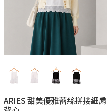
ARIES 甜美優雅蕾絲拼接細肩
背心