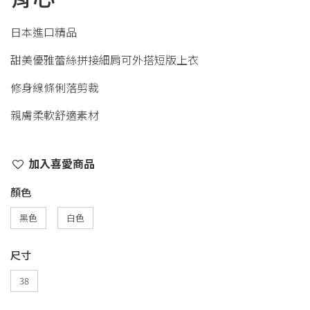
日本進口精品
甜美優雅蕾絲拼接細肩可外搭短版上衣
修身線條俐落剪裁
親膚柔軟舒適素材
加入喜愛商品
顏色
黑色
白色
尺寸
38