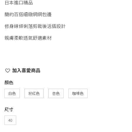
日本進口精品
簡約百搭細緻網網包邊
修身線條俐落剪裁後活摺設計
親膚柔軟透氣舒適素材
加入喜愛商品
顏色
白色
粉紅色
杏色
咖啡色
尺寸
40