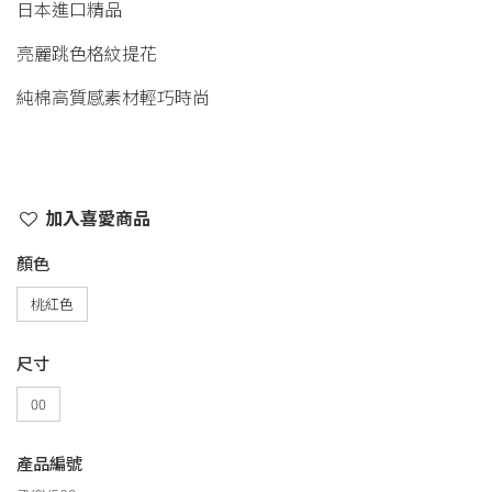
日本進口精品
亮麗跳色格紋提花
純棉高質感素材輕巧時尚
加入喜愛商品
顏色
桃紅色
尺寸
00
產品編號