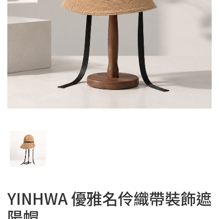
YINHWA 優雅名伶織帶裝飾遮
陽帽