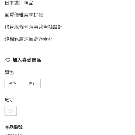
日本進口精品
氣質優雅蕾絲拼接
修身線條俐落剪裁蓋袖設計
純棉親膚透氣舒適素材
加入喜愛商品
顏色
黑色
白色
尺寸
38
產品編號