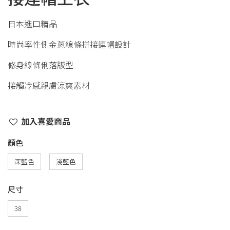
日本進口精品
時尚率性側金蔥線條拼接連帽設計
修身線條俐落版型
接觸冷感親膚涼爽素材
加入喜愛商品
顏色
深藍色
淺藍色
尺寸
38