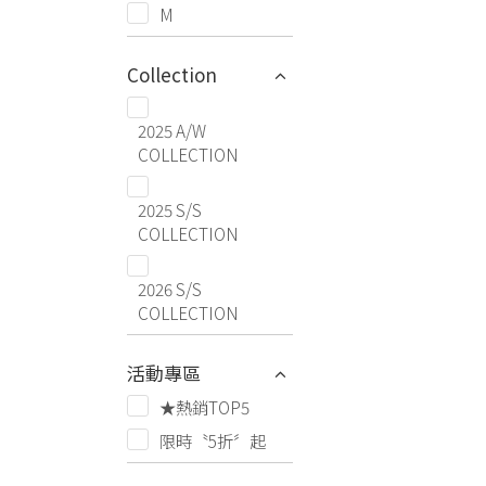
M
Collection
2025 A/W
COLLECTION
2025 S/S
COLLECTION
2026 S/S
COLLECTION
活動專區
★熱銷TOP5
限時〝5折〞起