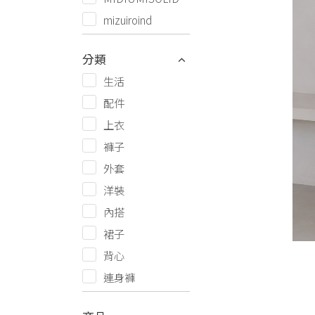
mizuiroind
分類
生活
配件
上衣
褲子
外套
洋裝
內搭
裙子
背心
連身褲