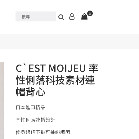
0
C`EST MOIJEU 率
性俐落科技素材連
帽背心
日本進口精品
率性俐落連帽設計
修身線條下擺可抽繩調節