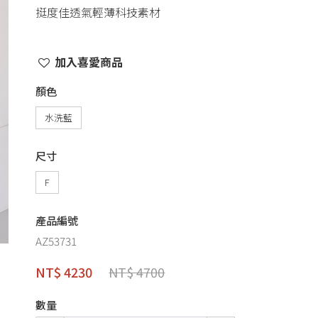
挺度佳透氣輕薄科技素材
加入喜愛商品
顏色
水洗藍
尺寸
F
產品編號
AZ53731
NT$ 4230
NT$ 4700
數量