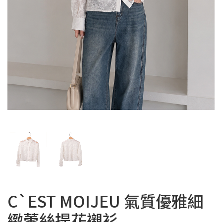
C`EST MOIJEU 氣質優雅細
緻蕾絲提花襯衫