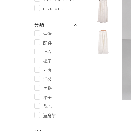
mizuiroind
分類
生活
配件
上衣
褲子
外套
洋裝
內搭
裙子
背心
連身褲