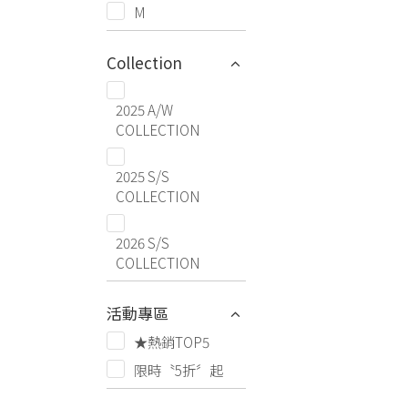
M
Collection
2025 A/W
COLLECTION
2025 S/S
COLLECTION
2026 S/S
COLLECTION
活動專區
★熱銷TOP5
限時〝5折〞起