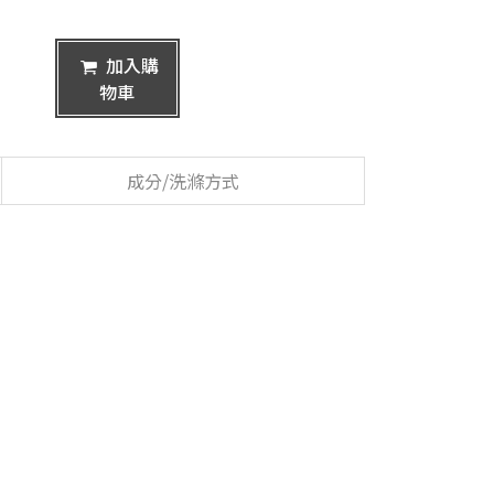
加入購
物車
成分/洗滌方式