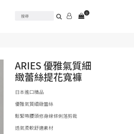
0
ARIES 優雅氣質細
緻蕾絲提花寬褲
日本進口精品
優雅氣質細緻蕾絲
鬆緊帶腰頭修身線條俐落剪裁
透氣柔軟舒適素材