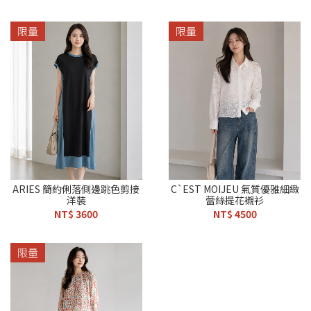
限量
限量
ARIES 簡約俐落側邊跳色剪接
C`EST MOIJEU 氣質優雅細緻
洋裝
蕾絲提花襯衫
NT$ 3600
NT$ 4500
限量