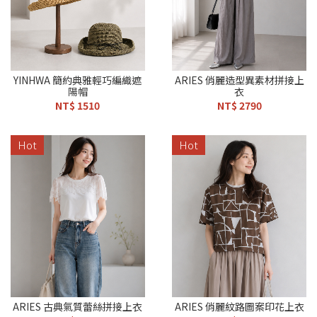
YINHWA 簡約典雅輕巧編織遮
ARIES 俏麗造型異素材拼接上
陽帽
衣
NT$ 1510
NT$ 2790
Hot
Hot
ARIES 古典氣質蕾絲拼接上衣
ARIES 俏麗紋路圖案印花上衣