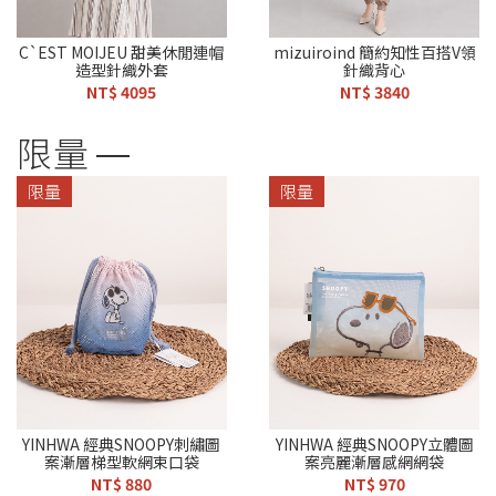
C`EST MOIJEU 甜美休閒連帽
mizuiroind 簡約知性百搭V領
造型針織外套
針織背心
NT$ 4095
NT$ 3840
限量
限量
限量
YINHWA 經典SNOOPY刺繡圖
YINHWA 經典SNOOPY立體圖
案漸層梯型軟網束口袋
案亮麗漸層感網網袋
NT$ 880
NT$ 970