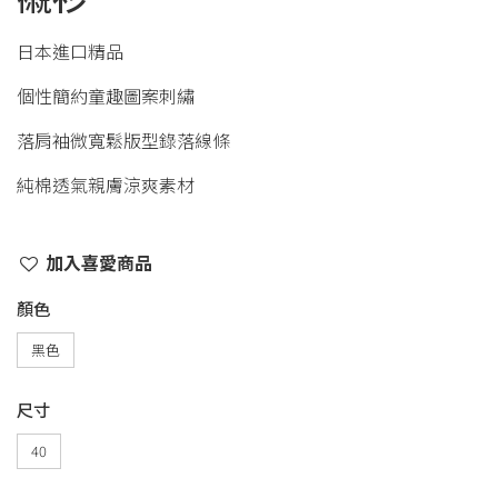
日本進口精品
個性簡約童趣圖案刺繡
落肩袖微寬鬆版型錄落線條
純棉透氣親膚涼爽素材
加入喜愛商品
顏色
黑色
尺寸
40