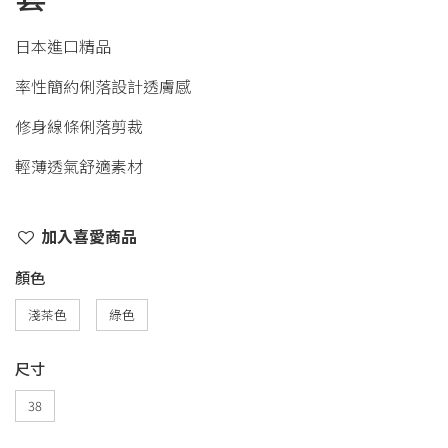
日本進口精品
率性簡約俐落設計透膚感
修身線條俐落剪裁
輕薄透氣舒適素材
加入喜愛商品
顏色
淺茶色
綠色
尺寸
38