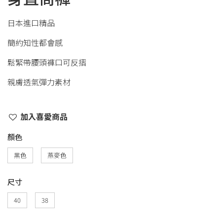
日本進口精品
簡約知性都會感
鬆緊帶腰頭褲口可反摺
親膚透氣彈力素材
加入喜愛商品
顏色
黑色
燕麥色
尺寸
40
38