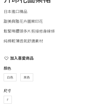
日本進口精品
甜美典雅花卉圖案印花
鬆緊帶腰頭多片剪接修身線條
純棉輕薄透氣舒適素材
加入喜愛商品
顏色
白色
黑色
尺寸
F