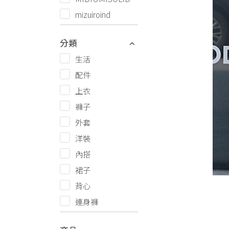
mizuiroind
分類
生活
配件
上衣
褲子
外套
洋裝
內搭
裙子
背心
連身褲