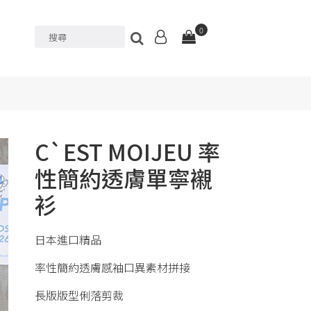
0
C`EST MOIJEU 率
性簡約透膚單寧襯
衫
日本進口精品
率性簡約透膚感袖口異素材拼接
長版版型俐落剪裁