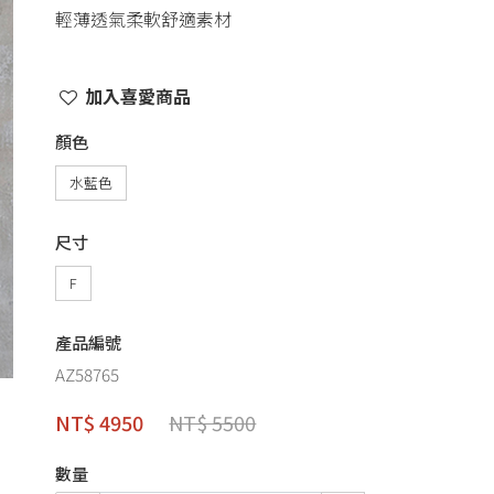
輕薄透氣柔軟舒適素材
加入喜愛商品
顏色
水藍色
尺寸
F
產品編號
AZ58765
NT$ 4950
NT$ 5500
數量