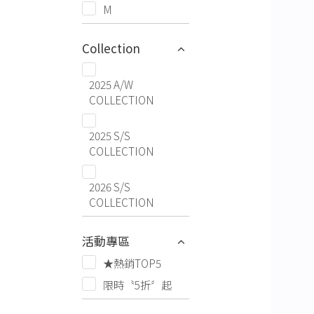
M
Collection
2025 A/W
COLLECTION
2025 S/S
COLLECTION
2026 S/S
COLLECTION
活動專區
★熱銷TOP5
限時〝5折〞起