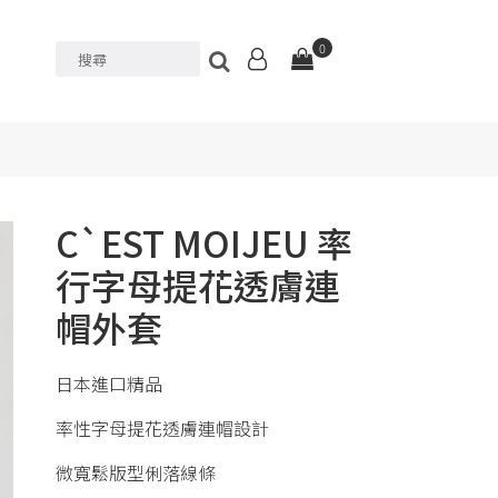
0
C`EST MOIJEU 率
行字母提花透膚連
帽外套
日本進口精品
率性字母提花透膚連帽設計
微寬鬆版型俐落線條