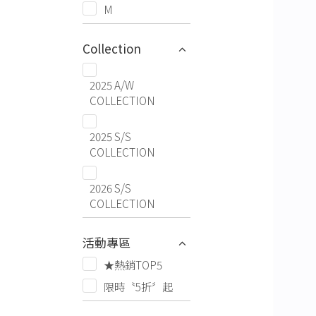
M
Collection
2025 A/W
COLLECTION
2025 S/S
COLLECTION
2026 S/S
COLLECTION
活動專區
★熱銷TOP5
限時〝5折〞起