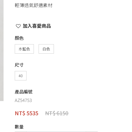
輕薄透氣舒適素材
加入喜愛商品
顏色
水藍色
白色
尺寸
40
產品編號
AZ54753
NT$ 5535
NT$ 6150
數量