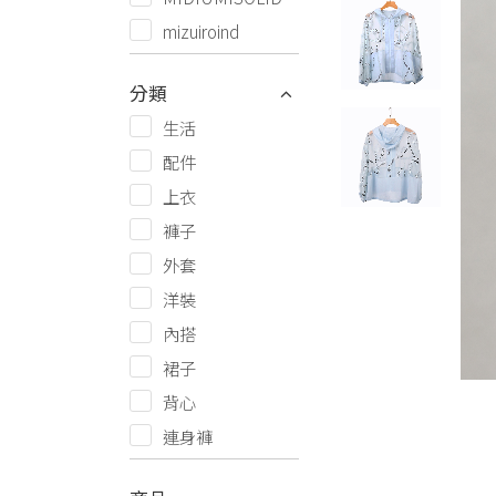
mizuiroind
分類
生活
配件
上衣
褲子
外套
洋裝
內搭
裙子
背心
連身褲