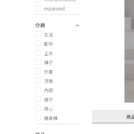
mizuiroind
分類
生活
配件
上衣
褲子
外套
洋裝
內搭
裙子
背心
商
連身褲