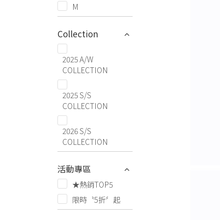
M
Collection
2025 A/W
COLLECTION
2025 S/S
COLLECTION
2026 S/S
COLLECTION
活動專區
★熱銷TOP5
限時〝5折〞起