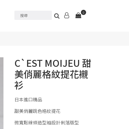
0
C`EST MOIJEU 甜
美俏麗格紋提花襯
衫
日本進口精品
甜美俏麗跳色格紋提花
微寬鬆線條造型袖設計俐落版型