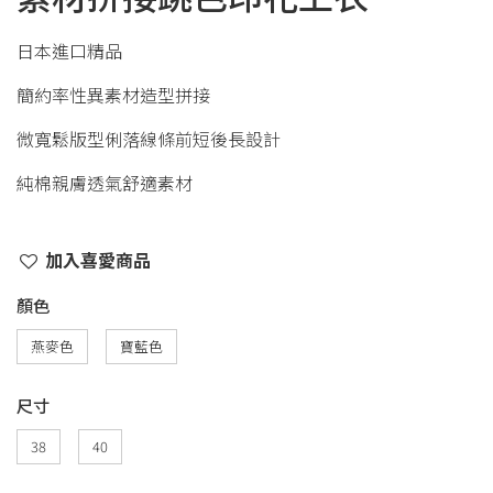
日本進口精品
簡約率性異素材造型拼接
微寬鬆版型俐落線條前短後長設計
純棉親膚透氣舒適素材
加入喜愛商品
顏色
燕麥色
寶藍色
尺寸
38
40