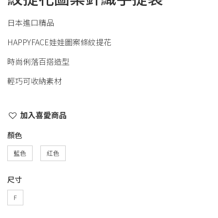
日本進口精品
HAPPYFACE娃娃圖案條紋提花
時尚俐落百搭造型
輕巧可收納素材
加入喜愛商品
顏色
藍色
紅色
尺寸
F