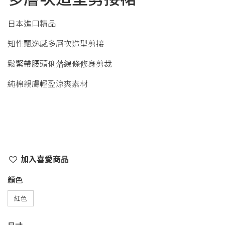
日本進口精品
知性飄逸感多層次造型剪接
鬆緊帶腰頭俐落線條修身剪裁
純棉親膚輕盈涼爽素材
加入喜愛商品
顏色
紅色
尺寸