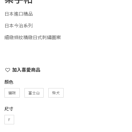
日本進口精品
日本今治系列
細緻條紋精緻日式刺繡圖案
加入喜愛商品
顏色
貓咪
富士山
柴犬
尺寸
F