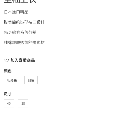
日本進口精品
甜美簡約造型袖口設計
修身線條系落剪裁
純棉親膚透氣舒適素材
加入喜愛商品
顏色
粉綠色
白色
尺寸
40
38