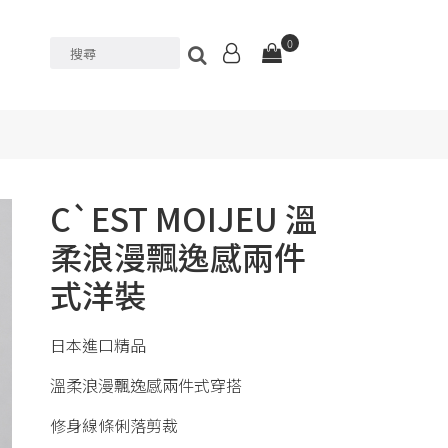
0
C`EST MOIJEU 溫
柔浪漫飄逸感兩件
式洋裝
日本進口精品
溫柔浪漫飄逸感兩件式穿搭
修身線條俐落剪裁