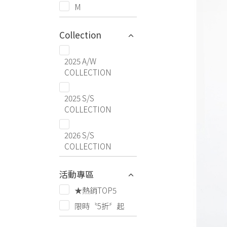
M
Collection
2025 A/W
COLLECTION
2025 S/S
COLLECTION
2026 S/S
COLLECTION
活動專區
★熱銷TOP5
限時〝5折〞起