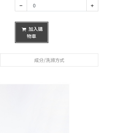
加入購
物車
成分/洗滌方式