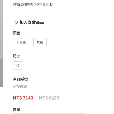
純棉親膚透氣舒適素材
加入喜愛商品
顏色
卡其色
紫色
尺寸
40
產品編號
AY59538
NT$ 3140
NT$ 6280
數量