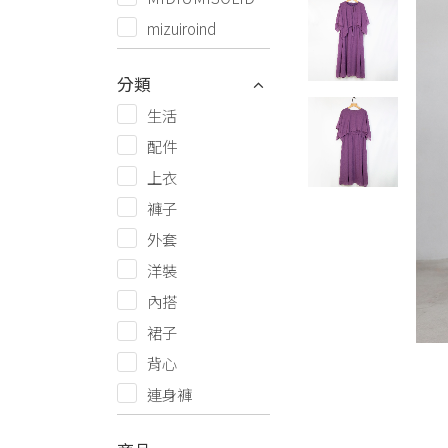
mizuiroind
分類
生活
配件
上衣
褲子
外套
洋裝
內搭
裙子
背心
連身褲