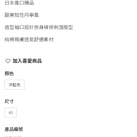
日本進口精品
甜美知性丹寧風
造型袖口設計修身線條俐落版型
純棉親膚透氣舒適素材
加入喜愛商品
顏色
深藍色
尺寸
40
產品編號