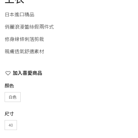
日本進口精品
俏麗浪漫蕾絲假兩件式
修身線條俐落剪裁
親膚透氣舒適素材
加入喜愛商品
顏色
白色
尺寸
40