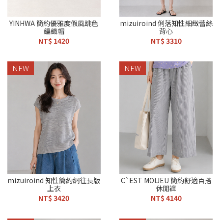
YINHWA 簡約優雅度假風跳色
mizuiroind 俐落知性細緻蕾絲
編織帽
背心
NT$ 1420
NT$ 3310
NEW
NEW
mizuiroind 知性簡約網往長版
C`EST MOIJEU 簡約舒適百搭
上衣
休閒褲
NT$ 3420
NT$ 4140