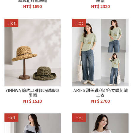
編織粗針遮陽帽
陽帽
NT$ 1690
NT$ 2320
Hot
Hot
YINHWA 簡約典雅輕巧編織遮
ARIES 甜美跳利跳色立體刺繡
陽帽
上衣
NT$ 1510
NT$ 2700
Hot
Hot