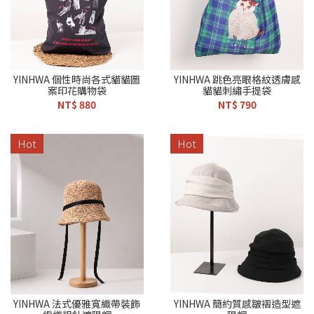
YINHWA 個性時尚各式貓貓圖
YINHWA 跳色亮眼格紋透膚感
案印花購物袋
貓貓刺繡手提袋
NT$ 880
NT$ 790
Hot
Hot
YINHWA 法式優雅寬織帶裝飾
YINHWA 簡約質感皺褶造型遮