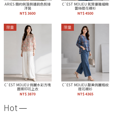
ARIES 簡約俐落側邊跳色剪接
C`EST MOIJEU 氣質優雅細緻
洋裝
蕾絲提花襯衫
NT$ 3600
NT$ 4500
限量
限量
C`EST MOIJEU 俏麗水彩方塊
C`EST MOIJEU 甜美俏麗格紋
圖案印花上衣
提花襯衫
NT$ 3870
NT$ 4365
Hot