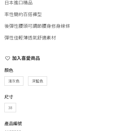
日本進口精品
率性簡約百搭褲型
後彈性腰頭可調節腰身修身線條
彈性佳輕薄透氣舒適素材
加入喜愛商品
顏色
淺灰色
深藍色
尺寸
38
產品編號