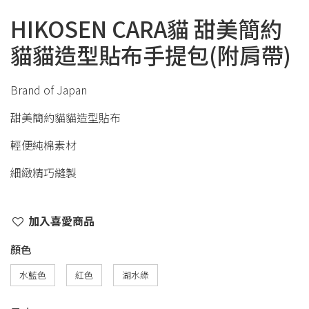
HIKOSEN CARA貓 甜美簡約
貓貓造型貼布手提包(附肩帶)
Brand of Japan
甜美簡約貓貓造型貼布
輕便純棉素材
細緻精巧縫製
加入喜愛商品
顏色
水藍色
紅色
湖水綠