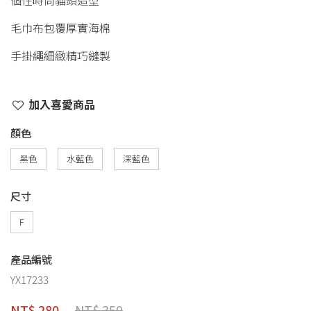
個性時尚貓頭造型
毛巾布包覆厚實海棉
手掛繩細緻精巧縫製
加入喜愛商品
顏色
黑色
水藍色
深藍色
尺寸
F
產品編號
YX17233
NT$ 280
NT$ 350