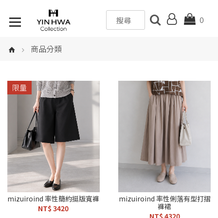
0
商品分類
限量
mizuiroind 率性簡約挺版寬褲
mizuiroind 率性俐落有型打摺
褲裙
NT$ 3420
NT$ 4320