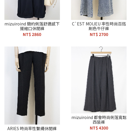
mizuiroind 簡約俐落舒適感下
C`EST MOIJEU 率性時尚百搭
擺縮口休閒褲
刷色牛仔褲
NT$ 2860
NT$ 2700
mizuiroind 都會時尚俐落寬鬆
西裝褲
NT$ 4300
ARIES 時尚率性繫繩休閒褲