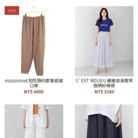
Hot
mizuiroind 知性簡約都會感縮
C`EST MOIJEU 優雅浪漫風琴
口褲
摺網紗褲裙
NT$ 4400
NT$ 3180