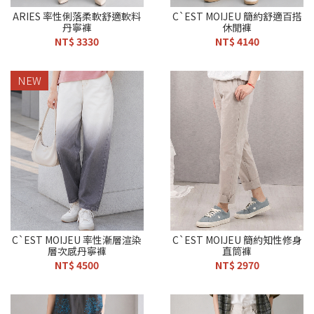
ARIES 率性俐落柔軟舒適軟料
C`EST MOIJEU 簡約舒適百搭
丹寧褲
休閒褲
NT$ 3330
NT$ 4140
NEW
C`EST MOIJEU 率性漸層渲染
C`EST MOIJEU 簡約知性修身
層次感丹寧褲
直筒褲
NT$ 4500
NT$ 2970