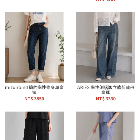
mizuiroind 簡約率性修身單寧
ARIES 率性俐落版立體剪裁丹
褲
寧褲
NT$ 3850
NT$ 3330