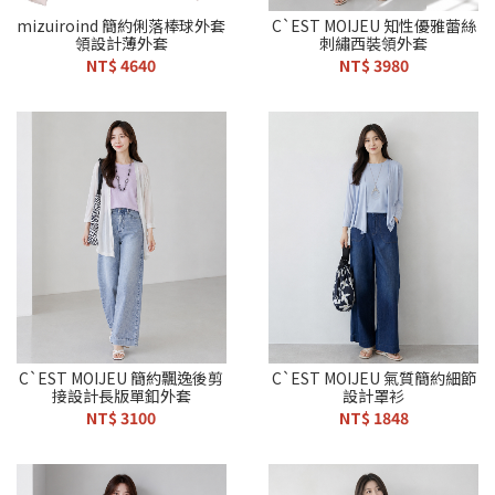
mizuiroind 簡約俐落棒球外套
C`EST MOIJEU 知性優雅蕾絲
領設計薄外套
刺繡西裝領外套
NT$ 4640
NT$ 3980
C`EST MOIJEU 簡約飄逸後剪
C`EST MOIJEU 氣質簡約細節
接設計長版單釦外套
設計罩衫
NT$ 3100
NT$ 1848